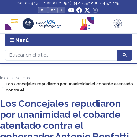
Salta 2943 — Santa Fe · (54) 342-4571800 / 4571765
A−
A+
◐
☰ Menú
Inicio
Noticias
Los Concejales repudiaron por unanimidad el cobarde atentado
contra el…
Los Concejales repudiaron
por unanimidad el cobarde
atentado contra el
gobernador Antonio Bonfatti