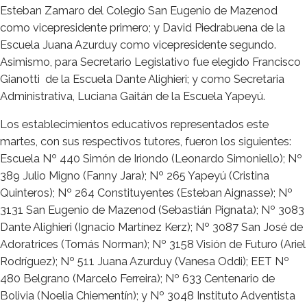
Esteban Zamaro del Colegio San Eugenio de Mazenod
como vicepresidente primero; y David Piedrabuena de la
Escuela Juana Azurduy como vicepresidente segundo.
Asimismo, para Secretario Legislativo fue elegido Francisco
Gianotti de la Escuela Dante Alighieri; y como Secretaria
Administrativa, Luciana Gaitán de la Escuela Yapeyú.
Los establecimientos educativos representados este
martes, con sus respectivos tutores, fueron los siguientes:
Escuela Nº 440 Simón de Iriondo (Leonardo Simoniello); Nº
389 Julio Migno (Fanny Jara); Nº 265 Yapeyú (Cristina
Quinteros); Nº 264 Constituyentes (Esteban Aignasse); Nº
3131 San Eugenio de Mazenod (Sebastián Pignata); Nº 3083
Dante Alighieri (Ignacio Martínez Kerz); Nº 3087 San José de
Adoratrices (Tomás Norman); Nº 3158 Visión de Futuro (Ariel
Rodríguez); Nº 511 Juana Azurduy (Vanesa Oddi); EET Nº
480 Belgrano (Marcelo Ferreira); Nº 633 Centenario de
Bolivia (Noelia Chiementín); y Nº 3048 Instituto Adventista