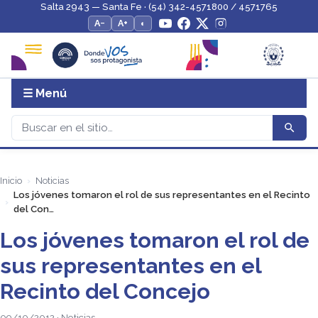
Salta 2943 — Santa Fe · (54) 342-4571800 / 4571765
A−
A+
◐
☰ Menú
Inicio
Noticias
Los jóvenes tomaron el rol de sus representantes en el Recinto
del Con…
Los jóvenes tomaron el rol de
sus representantes en el
Recinto del Concejo
09/10/2012 · Noticias