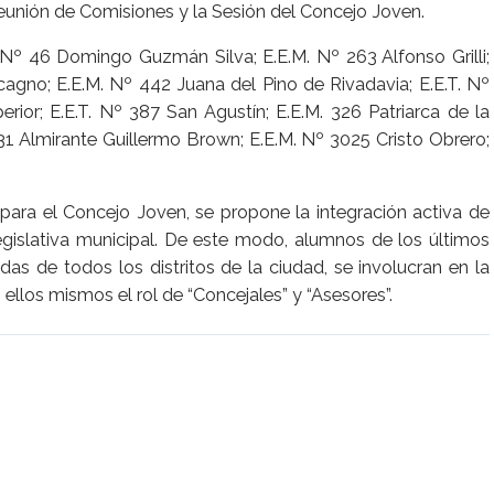
reunión de Comisiones y la Sesión del Concejo Joven.
S Nº 46 Domingo Guzmán Silva; E.E.M. Nº 263 Alfonso Grilli;
agno; E.E.M. Nº 442 Juana del Pino de Rivadavia; E.E.T. Nº
erior; E.E.T. Nº 387 San Agustín; E.E.M. 326 Patriarca de la
1 Almirante Guillermo Brown; E.E.M. Nº 3025 Cristo Obrero;
ara el Concejo Joven, se propone la integración activa de
egislativa municipal. De este modo, alumnos de los últimos
das de todos los distritos de la ciudad, se involucran en la
ellos mismos el rol de “Concejales” y “Asesores”.