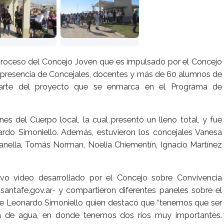
 proceso del Concejo Joven que es impulsado por el Concejo
a presencia de Concejales, docentes y más de 60 alumnos de
 parte del proyecto que se enmarca en el Programa de
nes del Cuerpo local, la cual presentó un lleno total, y fue
rdo Simoniello. Además, estuvieron los concejales Vanesa
anella, Tomás Norman, Noelia Chiementín, Ignacio Martínez
evo video desarrollado por el Concejo sobre Convivencia
antafe.gov.ar- y compartieron diferentes paneles sobre el
e Leonardo Simoniello quien destacó que “tenemos que ser
a de agua, en donde tenemos dos ríos muy importantes.