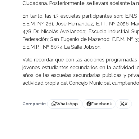
Ciudadana. Posteriormente, se llevará adelante la 
En tanto, las 13 escuelas participantes son: E.N.
E.E.M. Nº 261 José Hernández; E.T.T. Nº 2056 Mac
478 Dr. Nicolás Avellaneda; Escuela Industrial Sup
Federación; San Eugenio de Mazenod; E.E.M. Nº 33
E.E.M.P.I. Nº 8034 La Salle Jobson.
Vale recordar que con las acciones programadas p
jóvenes estudiantes secundarios en la actividad l
años de las escuelas secundarias públicas y priva
actividad propia del Concejo Municipal cumpliendo 
Compartir:
WhatsApp
Facebook
X