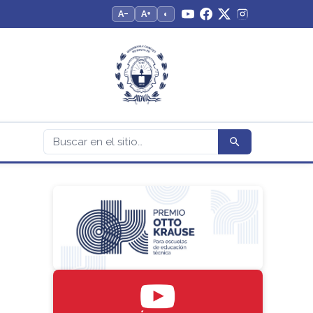
A−
A+
◐