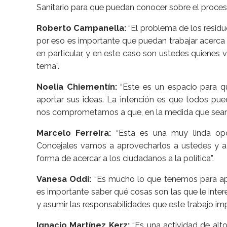
Sanitario para que puedan conocer sobre el proces
Roberto Campanella:
“El problema de los residu
por eso es importante que puedan trabajar acerca
en particular, y en este caso son ustedes quienes v
tema”.
Noelia Chiementín:
“Este es un espacio para q
aportar sus ideas. La intención es que todos pu
nos comprometamos a que, en la medida que sean p
Marcelo Ferreira:
“Esta es una muy linda opor
Concejales vamos a aprovecharlos a ustedes y a 
forma de acercar a los ciudadanos a la política”.
Vanesa Oddi:
“Es mucho lo que tenemos para ap
es importante saber qué cosas son las que le inte
y asumir las responsabilidades que este trabajo impl
Ignacio Martínez Kerz:
“Es una actividad de alt