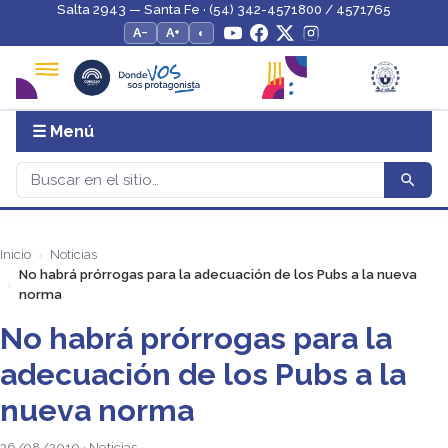
Salta 2943 — Santa Fe · (54) 342-4571800 / 4571765
A−
A+
◐
☰ Menú
Inicio
Noticias
No habrá prórrogas para la adecuación de los Pubs a la nueva
norma
No habrá prórrogas para la
adecuación de los Pubs a la
nueva norma
26/08/2010 · Noticias