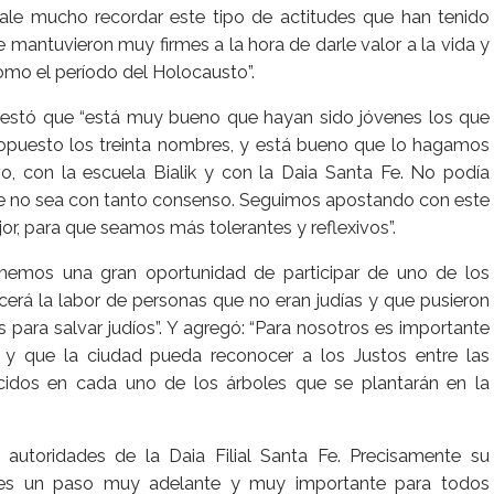
vale mucho recordar este tipo de actitudes que han tenido
 mantuvieron muy firmes a la hora de darle valor a la vida y
mo el período del Holocausto”.
ifestó que “está muy bueno que hayan sido jóvenes los que
opuesto los treinta nombres, y está bueno que lo hagamos
vo, con la escuela Bialik y con la Daia Santa Fe. No podía
ue no sea con tanto consenso. Seguimos apostando con este
r, para que seamos más tolerantes y reflexivos”.
enemos una gran oportunidad de participar de uno de los
erá la labor de personas que no eran judías y que pusieron
es para salvar judíos”. Y agregó: “Para nosotros es importante
s y que la ciudad pueda reconocer a los Justos entre las
ocidos en cada uno de los árboles que se plantarán en la
 autoridades de la Daia Filial Santa Fe. Precisamente su
te es un paso muy adelante y muy importante para todos