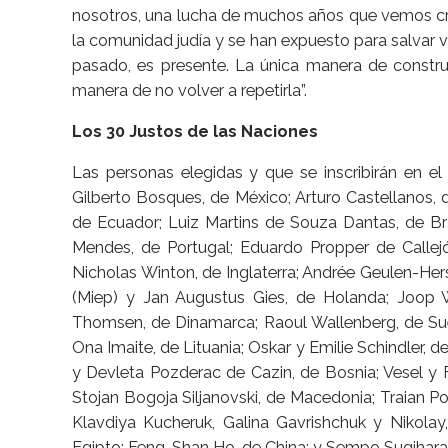
nosotros, una lucha de muchos años que vemos cri
la comunidad judía y se han expuesto para salvar 
pasado, es presente. La única manera de construir
manera de no volver a repetirla”.
Los 30 Justos de las Naciones
Las personas elegidas y que se inscribirán en el 
Gilberto Bosques, de México; Arturo Castellanos,
de Ecuador; Luiz Martins de Souza Dantas, de Bra
Mendes, de Portugal; Eduardo Propper de Callejó
Nicholas Winton, de Inglaterra; Andrée Geulen-Her
(Miep) y Jan Augustus Gies, de Holanda; Joop W
Thomsen, de Dinamarca; Raoul Wallenberg, de Suec
Ona Imaite, de Lituania; Oskar y Emilie Schindler, de 
y Devleta Pozderac de Cazin, de Bosnia; Vesel y F
Stojan Bogoja Siljanovski, de Macedonia; Traian P
Klavdiya Kucheruk, Galina Gavrishchuk y Nikola
Egipto; Feng-Shan Ho, de China; y Sempo Sugihara