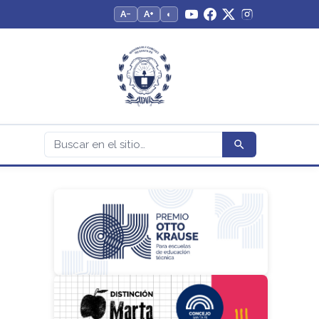
A−
A+
◐