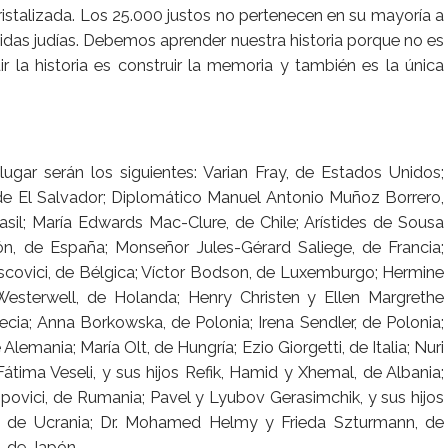
stalizada. Los 25.000 justos no pertenecen en su mayoría a
vidas judías. Debemos aprender nuestra historia porque no es
 la historia es construir la memoria y también es la única
lugar serán los siguientes: Varian Fray, de Estados Unidos;
 de El Salvador; Diplomático Manuel Antonio Muñoz Borrero,
sil; María Edwards Mac-Clure, de Chile; Arístides de Sousa
n, de España; Monseñor Jules-Gérard Saliege, de Francia;
scovici, de Bélgica; Víctor Bodson, de Luxemburgo; Hermine
esterwell, de Holanda; Henry Christen y Ellen Margrethe
ia; Anna Borkowska, de Polonia; Irena Sendler, de Polonia;
Alemania; María Olt, de Hungría; Ezio Giorgetti, de Italia; Nuri
átima Veseli, y sus hijos Refik, Hamid y Xhemal, de Albania;
opovici, de Rumania; Pavel y Lyubov Gerasimchik, y sus hijos
y, de Ucrania; Dr. Mohamed Helmy y Frieda Szturmann, de
, de Japón.