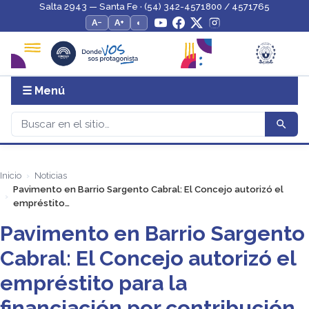
Salta 2943 — Santa Fe · (54) 342-4571800 / 4571765
A−
A+
◐
☰ Menú
Inicio
Noticias
Pavimento en Barrio Sargento Cabral: El Concejo autorizó el
empréstito…
Pavimento en Barrio Sargento
Cabral: El Concejo autorizó el
empréstito para la
financiación por contribución