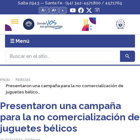
Salta 2943 — Santa Fe · (54) 342-4571800 / 4571765
A−
A+
◐
☰ Menú
Inicio
Noticias
Presentaron una campaña para la no comercialización de
juguetes bélico…
Presentaron una campaña
para la no comercialización de
juguetes bélicos
31/07/2013 · Noticias