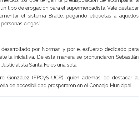
omercios los que tengan la predisposición de acompañar a
gún tipo de erogación para el supermercadista. Vale destacar
ementar el sistema Braille, pegando etiquetas a aquellos
s personas ciegas”.
ajo desarrollado por Norman y por el esfuerzo dedicado para
te la iniciativa. De esta manera se pronunciaron Sebastián
usticialista Santa Fe es una sola.
dro González (FPCyS-UCR), quien además de destacar al
ia de accesibilidad prosperaron en el Concejo Municipal.