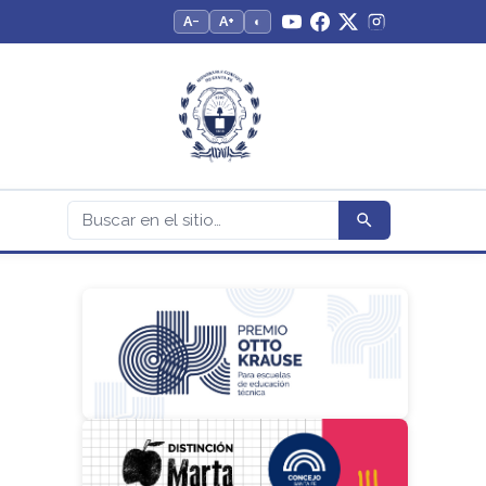
A−
A+
◐