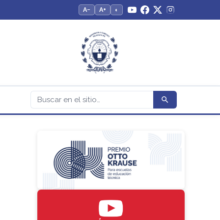
A−
A+
◐