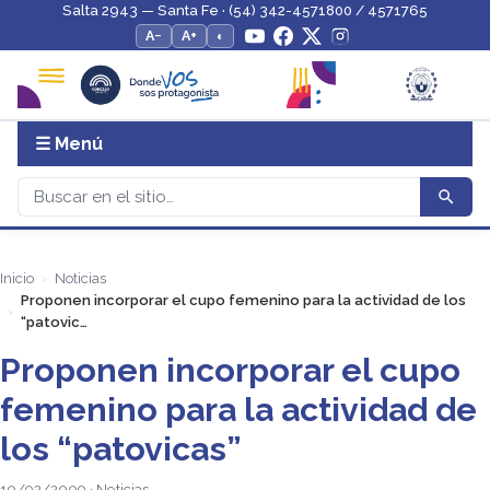
Salta 2943 — Santa Fe · (54) 342-4571800 / 4571765
A−
A+
◐
☰ Menú
Inicio
Noticias
Proponen incorporar el cupo femenino para la actividad de los
“patovic…
Proponen incorporar el cupo
femenino para la actividad de
los “patovicas”
10/02/2009 · Noticias