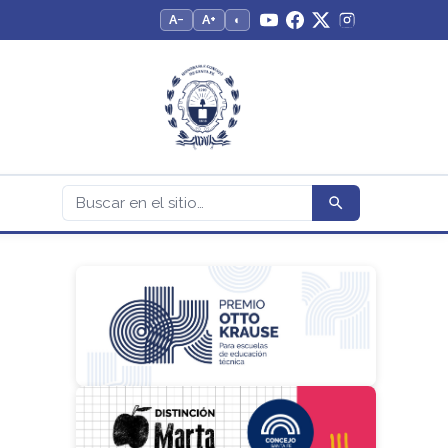
A−
A+
◐