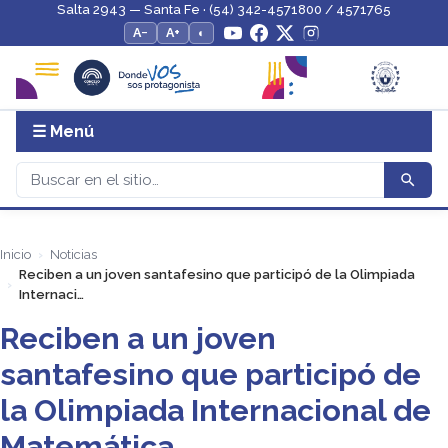
Salta 2943 — Santa Fe · (54) 342-4571800 / 4571765
A−
A+
◐
☰ Menú
Inicio
Noticias
Reciben a un joven santafesino que participó de la Olimpiada
Internaci…
Reciben a un joven
santafesino que participó de
la Olimpiada Internacional de
Matemática