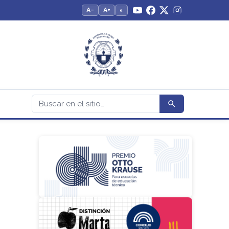
A−
A+
◐