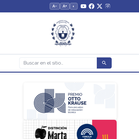
A−
A+
◐