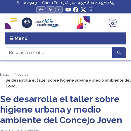
Salta 2943 — Santa Fe · (54) 342-4571800 / 4571765
A−
A+
◐
☰ Menú
Inicio
Noticias
Se desarrolla el taller sobre higiene urbana y medio ambiente del
Conc…
Se desarrolla el taller sobre
higiene urbana y medio
ambiente del Concejo Joven
21/08/2014 · Noticias