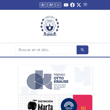
A−
A+
◐