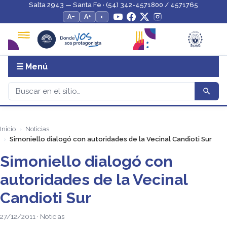
Salta 2943 — Santa Fe · (54) 342-4571800 / 4571765
A−
A+
◐
☰ Menú
Inicio
Noticias
Simoniello dialogó con autoridades de la Vecinal Candioti Sur
Simoniello dialogó con
autoridades de la Vecinal
Candioti Sur
27/12/2011 · Noticias