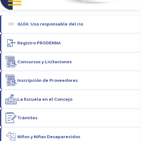
GUÍA: Uso responsable del río
Registro PRODENNA
Concursos y Licitaciones
Inscripción de Proveedores
La Escuela en el Concejo
Trámites
Niños y Niñas Desaparecidos