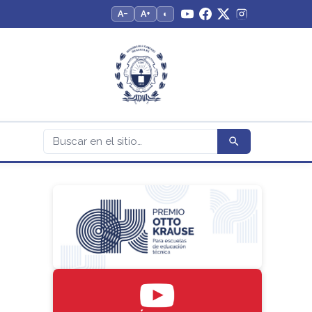
A−
A+
◐