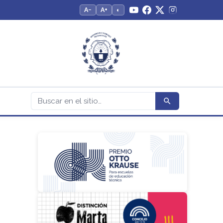
A−
A+
◐