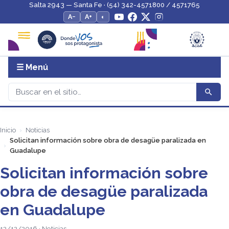
Salta 2943 — Santa Fe · (54) 342-4571800 / 4571765
A−
A+
◐
☰ Menú
Inicio
Noticias
Solicitan información sobre obra de desagüe paralizada en
Guadalupe
Solicitan información sobre
obra de desagüe paralizada
en Guadalupe
12/12/2016 · Noticias