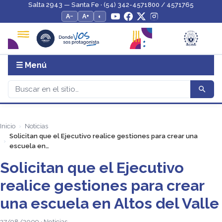
Salta 2943 — Santa Fe · (54) 342-4571800 / 4571765
A−
A+
◐
☰ Menú
Inicio
Noticias
Solicitan que el Ejecutivo realice gestiones para crear una
escuela en…
Solicitan que el Ejecutivo
realice gestiones para crear
una escuela en Altos del Valle
27/08/2009 · Noticias