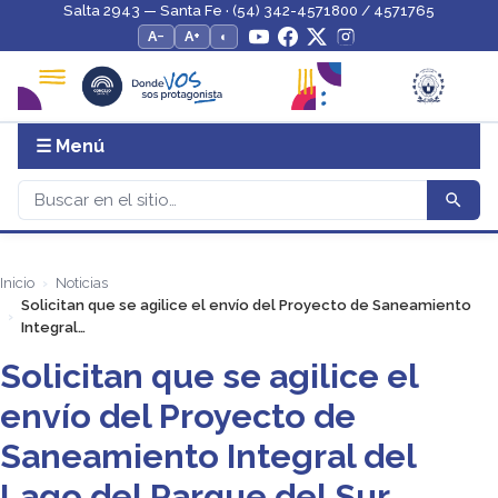
Salta 2943 — Santa Fe · (54) 342-4571800 / 4571765
A−
A+
◐
☰ Menú
Inicio
Noticias
Solicitan que se agilice el envío del Proyecto de Saneamiento
Integral…
Solicitan que se agilice el
envío del Proyecto de
Saneamiento Integral del
Lago del Parque del Sur