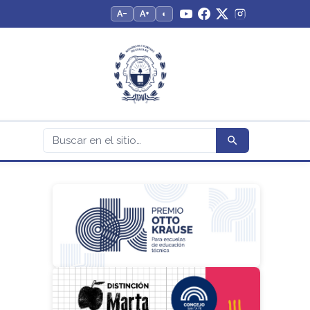
A−
A+
◐