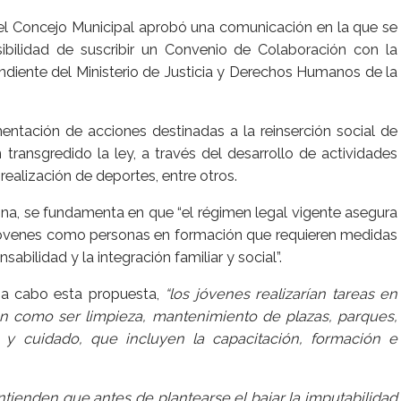
 el Concejo Municipal aprobó una comunicación en la que se
osibilidad de suscribir un Convenio de Colaboración con la
pendiente del Ministerio de Justicia y Derechos Humanos de la
ntación de acciones destinadas a la reinserción social de
ransgredido la ley, a través del desarrollo de actividades
realización de deportes, entre otros.
na, se fundamenta en que “el régimen legal vigente asegura
s jóvenes como personas en formación que requieren medidas
bilidad y la integración familiar y social”.
e a cabo esta propuesta,
“los jóvenes realizarían tareas en
n como ser limpieza, mantenimiento de plazas, parques,
n y cuidado, que incluyen la capacitación, formación e
 entienden que antes de plantearse el bajar la imputabilidad