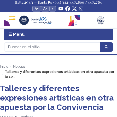
Salta 2943 — Santa Fe · (54) 342-4571800 / 4571765
A−
A+
◐
☰ Menú
Inicio
Noticias
Talleres y diferentes expresiones artísticas en otra apuesta por
la Co…
Talleres y diferentes
expresiones artísticas en otra
apuesta por la Convivencia
11/11/2015 · Noticias