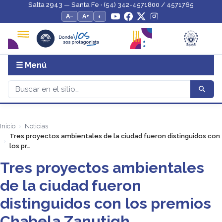
Salta 2943 — Santa Fe · (54) 342-4571800 / 4571765
A−
A+
◐
☰ Menú
Inicio
Noticias
Tres proyectos ambientales de la ciudad fueron distinguidos con
los pr…
Tres proyectos ambientales
de la ciudad fueron
distinguidos con los premios
Chabela Zanutigh