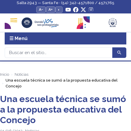
Salta 2943 — Santa Fe · (54) 342-4571800 / 4571765
A−
A+
◐
☰ Menú
Inicio
Noticias
Una escuela técnica se sumó a la propuesta educativa del
Concejo
Una escuela técnica se sumó
a la propuesta educativa del
Concejo
01/06/2012 · Noticias