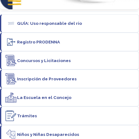
GUÍA: Uso responsable del río
Registro PRODENNA
Concursos y Licitaciones
Inscripción de Proveedores
La Escuela en el Concejo
Trámites
Niños y Niñas Desaparecidos