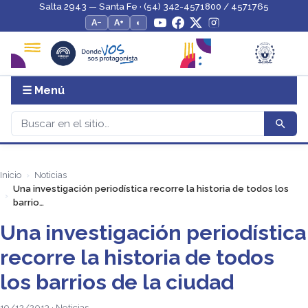
Salta 2943 — Santa Fe · (54) 342-4571800 / 4571765
A−
A+
◐
☰ Menú
Inicio
Noticias
Una investigación periodística recorre la historia de todos los
barrio…
Una investigación periodística
recorre la historia de todos
los barrios de la ciudad
19/12/2013 · Noticias